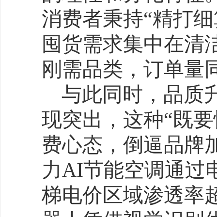
器人凭借视觉识别优化清
率提升58%。
国货品牌的崛起进一步
势。京东平台热度Top100
产品牌，天猫“亿元俱乐部
成。以美妆为例，珀莱雅
借抗老精华、械字号医美
护肤品类TOP10中的6席
肤品25个百分点。消费者
感增强，也推动“新中式”
中式”品类同比增长120%