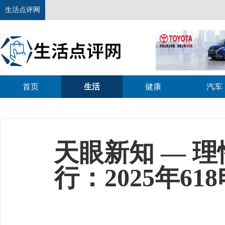
生活点评网
首页
生活
健康
汽车
理财
教育
热点
天眼新知 — 理性消
行：2025年618电
向
时间：2025-06-17 11:56
来源：天眼查
阅读量：7650 会员投稿
2025年的618电商大促