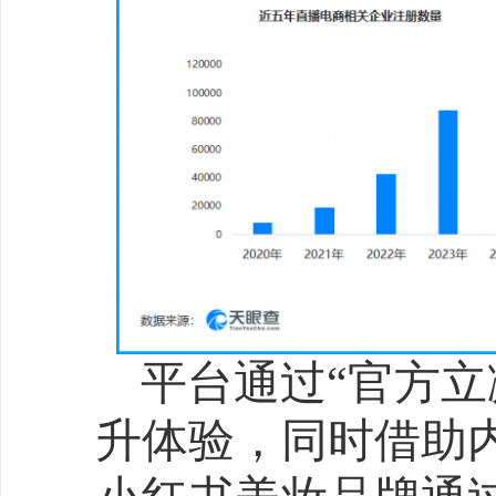
保鲜提醒，智能大家电搜
75%。智能家居设备在90
的配套率突破40%，推动
成为平台主推品类。
2025年618大促不仅
察当代潮流生活的窗口。
达自我态度，场景化需求
传统品类逻辑。服饰领域呈
识”特征：演唱会场景带动
飙升170%，溯溪鞋因户
78%；风格上，“时髦甜心