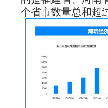
热门推荐
Labubu成黄牛赚钱利器，全国现存
数智化新
宁波山姆会员商店因60元案款被限消
最高法剑
“考后经济”升温产业链上市公司抢抓暑
电动自行
多高校毕业论文AI检测率遭质疑，人工
三问新能
美股异动稀土板块走强MPMateri
免签扩容