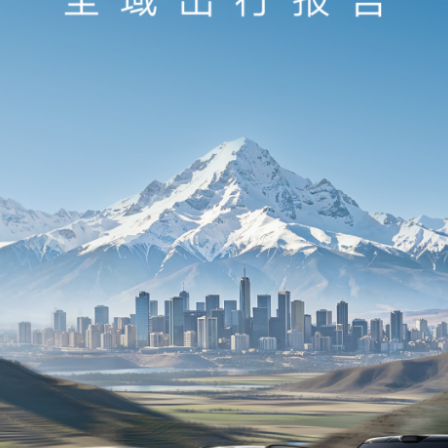
辅助驾驶里程年增长215%，开启率
93.8%
解决方案，千里浩瀚从好用到离不开，成为用户出行刚
驾驶累计总里程达13.8 亿公里、累计总时长1699