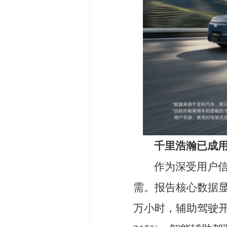
万小时，辅助驾驶开启率高达93.8
215%，智能辅助驾驶从小众尝