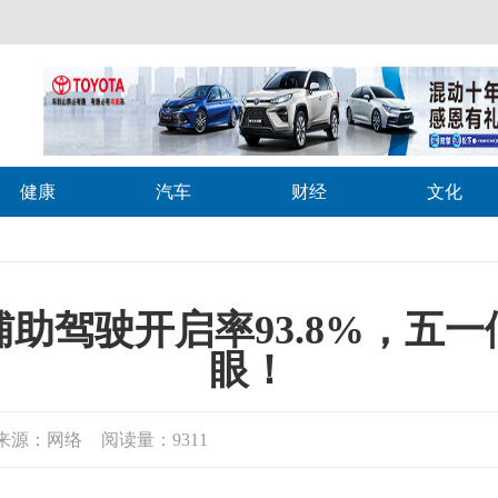
健康
汽车
财经
文化
热点
启率93.8%，五一假期表现亮
眼！
：9311
战略核心承载，千里浩瀚首次发布《千里浩瀚智行中国
浩瀚H1-H9方案的吉利、极氪、领克车型。
值得关注
增长215%，增速第一，领跑全行业！