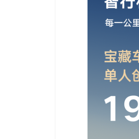
泊车次数达5101 次，最短泊车
市 TOP3 分别为杭州、上海、
现解放双手、从容停车。